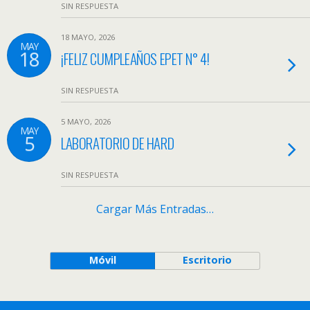
SIN RESPUESTA
18 MAYO, 2026
MAY
18
¡FELIZ CUMPLEAÑOS EPET N° 4!
SIN RESPUESTA
5 MAYO, 2026
MAY
5
LABORATORIO DE HARD
SIN RESPUESTA
Cargar Más Entradas…
Móvil
Escritorio