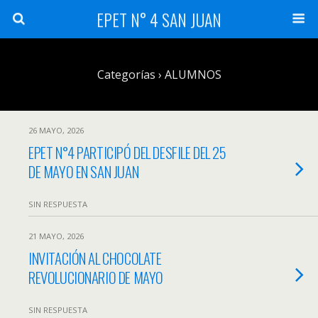
EPET N° 4 SAN JUAN
Categorías ›
ALUMNOS
26 MAYO, 2026
EPET N°4 PARTICIPÓ DEL DESFILE DEL 25
DE MAYO EN SAN JUAN
SIN RESPUESTA
21 MAYO, 2026
INVITACIÓN AL CHOCOLATE
REVOLUCIONARIO DE MAYO
SIN RESPUESTA