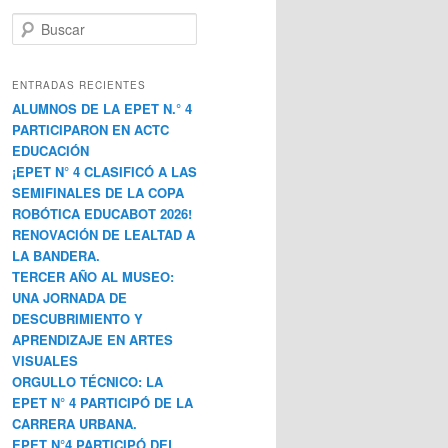
B
u
s
c
ENTRADAS RECIENTES
a
ALUMNOS DE LA EPET N.° 4
r
PARTICIPARON EN ACTC
EDUCACIÓN
¡EPET N° 4 CLASIFICÓ A LAS
SEMIFINALES DE LA COPA
ROBÓTICA EDUCABOT 2026!
RENOVACIÓN DE LEALTAD A
LA BANDERA.
TERCER AÑO AL MUSEO:
UNA JORNADA DE
DESCUBRIMIENTO Y
APRENDIZAJE EN ARTES
VISUALES
ORGULLO TÉCNICO: LA
EPET N° 4 PARTICIPÓ DE LA
CARRERA URBANA.
EPET N°4 PARTICIPÓ DEL